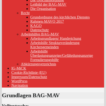
Die Geschäftsordnung
Leitbild der BAG-MAV
Die Organisation
Recht
Grundordnung des kirchlichen Dienstes
Rahmen-MAVO 2017
KAGO
Datenschutz
Arbeitshilfen BAG-MAV
Arbeitsgrundlagen/ Handreichung
Arbeitshilfe Strukturveränderung
Kirchengemeinden
Arbeitshilfe
Überlastungsanzeige/Gefährdungsanzeige
Formulierungshilfe
Abkürzungsverzeichnis
IG-MiCK
Cookie-Richtlinie (EU)
Impressum/Datenschutz
WordPress
Navigation
Grundlagen BAG-MAV
Volltextsuche: