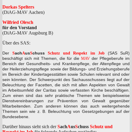
Dorkas Spelters
(DiAG-MAV Aachen)
Wilfried Olesch
für den Vorstand
(DiAG-MAV Augsburg B)
Über des SAS:
Der
ach
us
chuss
(SAS SuR)
S
A
S
Schutz und Respekt im Job
beschäftigt sich mit Themen, die für die
der Pflegeberufe im
MAV
Bereich der Gesundheits- und Krankenpflege, der Altenpflege und
der Heilerziehungspflege sowie der Bildungs- und Erziehungsberufe
im Bereich der Kindertagesstätten sowie Schulen relevant sind oder
sein könnten. Der Schwerpunkt des Sachausschusses liegt auf der
Beleuchtung der Facetten, die sich mit allen Aspekten von Gewalt
im Arbeitsumfeld der Caritas sowie verfassten Kirche beschäftigen.
Zum einen sind das sehr praktische Themen wie beispielsweise
Dienstvereinbarungen zur Prävention von Gewalt gegenüber
Mitarbeitenden. Zum anderen können das auch weitergehende
Themen sein wie
z. B. Beleuchtung von Gesetzgebungen auf der
Bundesebene.
Darüber hinaus sieht sich der
S
ach
A
us
S
chuss
Schutz und
Respekt im Job
für folgende Aufgaben zuständig: