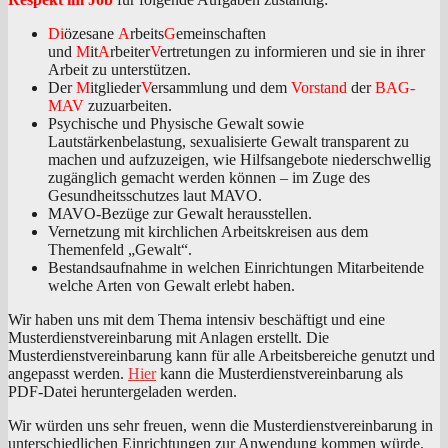
Di
özesane
A
rbeits
G
emeinschaften
und
M
it
A
rbeiter
V
ertretungen zu informieren und sie in ihrer
Arbeit zu unterstützen.
Der
M
itglieder
V
ersammlung und dem
Vorstand
der
BAG-
MAV
zuzuarbeiten.
Psychische und Physische Gewalt sowie
Lautstärkenbelastung, sexualisierte Gewalt transparent zu
machen und aufzuzeigen, wie Hilfsangebote niederschwellig
zugänglich gemacht werden können – im Zuge des
Gesundheitsschutzes laut MAVO.
MAVO-Bezüge zur Gewalt herausstellen.
Vernetzung mit kirchlichen Arbeitskreisen aus dem
Themenfeld „Gewalt“.
Bestandsaufnahme in welchen Einrichtungen Mitarbeitende
welche Arten von Gewalt erlebt haben.
Wir haben uns mit dem Thema intensiv beschäftigt und eine
Musterdienstvereinbarung mit Anlagen erstellt. Die
Musterdienstvereinbarung kann für alle Arbeitsbereiche genutzt und
angepasst werden.
Hier
kann die Musterdienstvereinbarung als
PDF-Datei heruntergeladen werden.
Wir würden uns sehr freuen, wenn die Musterdienstvereinbarung in
unterschiedlichen Einrichtungen zur Anwendung kommen würde.