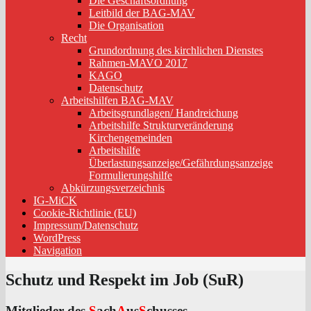
Die Geschäftsordnung
Leitbild der BAG-MAV
Die Organisation
Recht
Grundordnung des kirchlichen Dienstes
Rahmen-MAVO 2017
KAGO
Datenschutz
Arbeitshilfen BAG-MAV
Arbeitsgrundlagen/ Handreichung
Arbeitshilfe Strukturveränderung
Kirchengemeinden
Arbeitshilfe
Überlastungsanzeige/Gefährdungsanzeige
Formulierungshilfe
Abkürzungsverzeichnis
IG-MiCK
Cookie-Richtlinie (EU)
Impressum/Datenschutz
WordPress
Navigation
Schutz und Respekt im Job (SuR)
Mitglieder des
S
ach
A
us
S
chusses